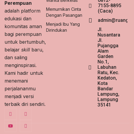
0812-
Wanita Berkelas
Perempuan
7155-8895
Memurnikan Cinta
adalah platform
(Caca)
Dengan Pasangan
edukasi dan
admin@ruangpe
Menjadi Ibu Yang
komunitas aman
Jl.
Dirindukan
bagi perempuan
Nusantara
Jl.
untuk bertumbuh,
Pujangga
belajar
skill
baru,
Alam
Garden
dan saling
No.1,
menginspirasi.
Labuhan
Ratu, Kec.
Kami hadir untuk
Kedaton,
menemani
Kota
perjalananmu
Bandar
Lampung,
menjadi versi
Lampung
terbaik diri sendiri.
35141